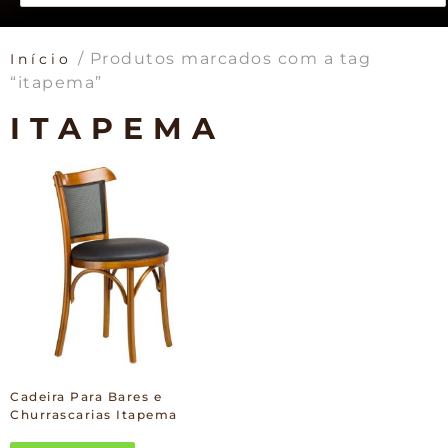
/ Produtos marcados com a tag
Início
“itapema”
ITAPEMA
Cadeira Para Bares e
Churrascarias Itapema