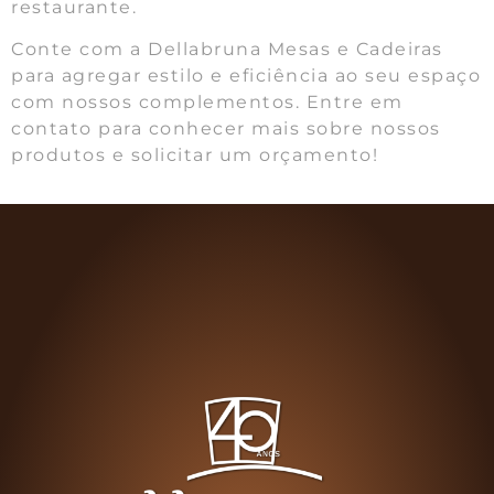
restaurante.
Conte com a Dellabruna Mesas e Cadeiras
para agregar estilo e eficiência ao seu espaço
com nossos complementos. Entre em
contato para conhecer mais sobre nossos
produtos e solicitar um orçamento!