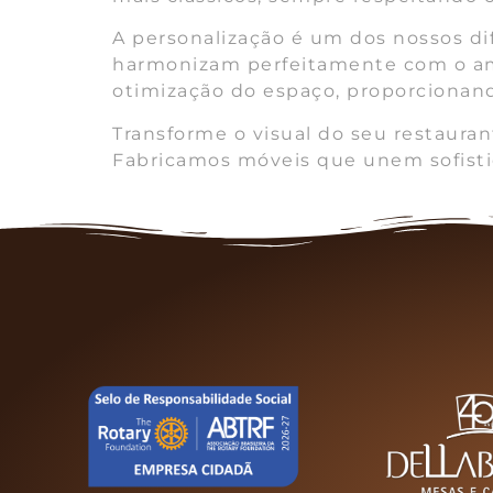
A personalização é um dos nossos d
harmonizam perfeitamente com o ambi
otimização do espaço, proporcionan
Transforme o visual do seu restaura
Fabricamos móveis que unem sofistic