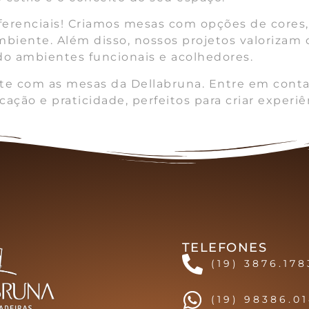
iferenciais! Criamos mesas com opções de cores
ente. Além disso, nossos projetos valorizam o 
do ambientes funcionais e acolhedores.
nte com as mesas da Dellabruna. Entre em cont
ação e praticidade, perfeitos para criar exper
TELEFONES
(19) 3876.178
(19) 98386.0