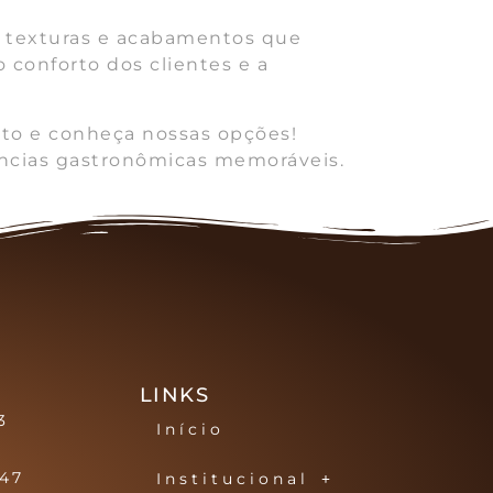
, texturas e acabamentos que
conforto dos clientes e a
ato e conheça nossas opções!
iências gastronômicas memoráveis.
LINKS
3
Início
147
Institucional