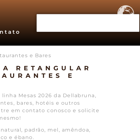
ntato
taurantes e Bares
CA RETANGULAR
TAURANTES E
linha Mesas 2026 da Dellabruna,
antes, bares, hotéis e outros
tre em contato conosco e solicite
 mesmo!
 natural, padrão, mel, amêndoa,
aco e ébano.