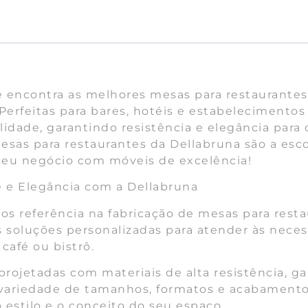
 encontra as melhores mesas para restaurantes,
 Perfeitas para bares, hotéis e estabeleciment
lidade, garantindo resistência e elegância para
esas para restaurantes da Dellabruna são a esco
e seu negócio com móveis de excelência!
e e Elegância com a Dellabruna
os referência na fabricação de mesas para res
 soluções personalizadas para atender às nece
café ou bistrô.
rojetadas com materiais de alta resistência, gar
variedade de tamanhos, formatos e acabamento
 estilo e o conceito do seu espaço.