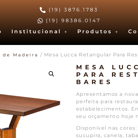
(19) 3876.1783
(19) 98386.0147
o
Institucional
Produtos
Co
/ Mesa Lucca Retangular Para Res
 de Madeira
MESA LUC
PARA RES
BARES
Apresentamos a nova 
perfeita para restaur
estabelecimentos. En
seu orçamento hoje
Disponível nas cores:
sucupira, canela, tab