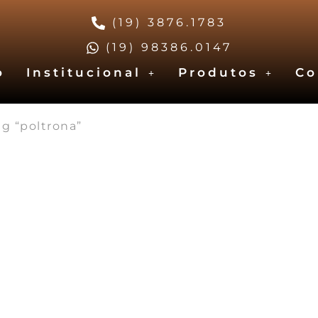
(19) 3876.1783
(19) 98386.0147
o
Institucional
Produtos
Co
g “poltrona”