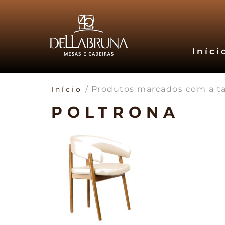
Iníci
/ Produtos marcados com a ta
Início
POLTRONA