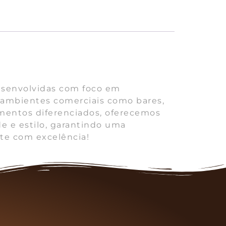
Desenvolvidas com foco em
r ambientes comerciais como bares,
amentos diferenciados, oferecemos
e e estilo, garantindo uma
nte com excelência!