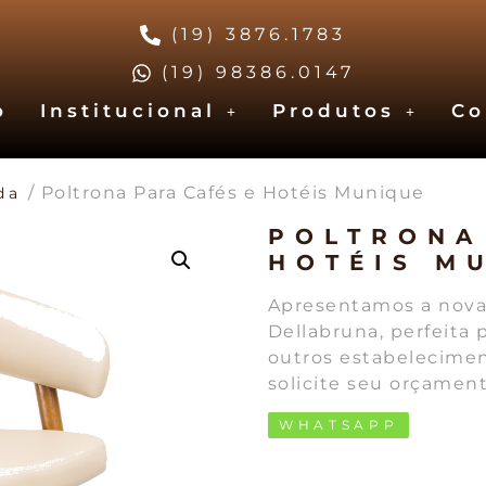
(19) 3876.1783
(19) 98386.0147
o
Institucional
Produtos
Co
/ Poltrona Para Cafés e Hotéis Munique
da
POLTRONA
HOTÉIS M
Apresentamos a nova
Dellabruna, perfeita 
outros estabelecimen
solicite seu orçamen
WHATSAPP