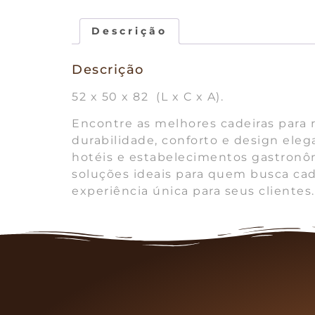
Descrição
Descrição
52 x 50 x 82 (L x C x A).
Encontre as melhores cadeiras para 
durabilidade, conforto e design ele
hotéis e estabelecimentos gastronô
soluções ideais para quem busca cad
experiência única para seus clientes