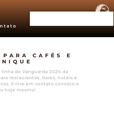
ntato
 PARA CAFÉS E
UNIQUE
 linha de Vanguarda 2024 da
para restaurantes, bares, hotéis e
tos. Entre em contato conosco e
to hoje mesmo!