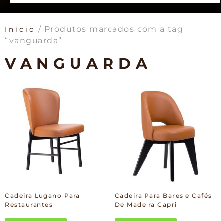
/ Produtos marcados com a tag
Início
“vanguarda”
VANGUARDA
Cadeira Lugano Para
Cadeira Para Bares e Cafés
Restaurantes
De Madeira Capri